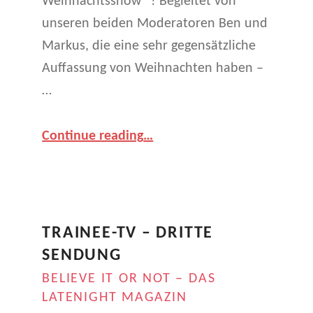
Weihnachtsshow” ! Begleitet von
T
unseren beiden Moderatoren Ben und
:
Markus, die eine sehr gegensätzliche
M
Auffassung von Weihnachten haben –
E
…
D
“
Trainee-TV – Vierte Sendung
Continue reading
…
GS
I
HoHoHo
E
–
(k)eine
N
Weihnachtsshow
”
TRAINEE-TV – DRITTE
(
SENDUNG
P
BELIEVE IT OR NOT – DAS
A
LATENIGHT MAGAZIN