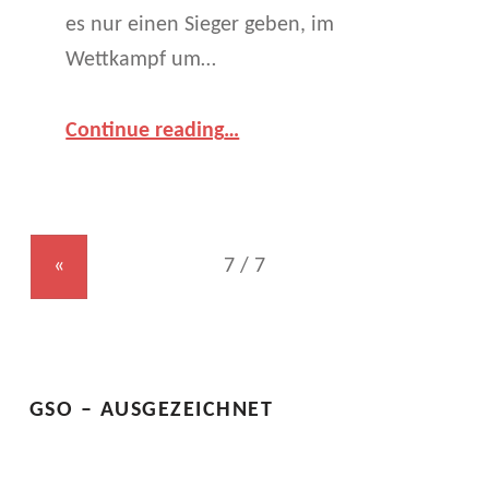
es nur einen Sieger geben, im
Wettkampf um…
“
Trainee-TV – Erste Sendung
Continue reading
…
Die
Ent-
Show-
Digung
”
«
GSO – AUSGEZEICHNET