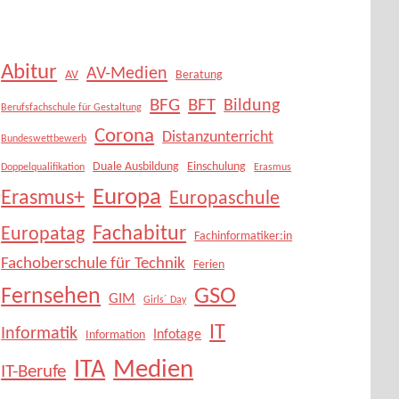
Abitur
AV-Medien
AV
Beratung
BFG
BFT
Bildung
Berufsfachschule für Gestaltung
Corona
Distanzunterricht
Bundeswettbewerb
Duale Ausbildung
Einschulung
Doppelqualifikation
Erasmus
Europa
Erasmus+
Europaschule
Fachabitur
Europatag
Fachinformatiker:in
Fachoberschule für Technik
Ferien
Fernsehen
GSO
GIM
Girls´ Day
IT
Informatik
Infotage
Information
Medien
ITA
IT-Berufe