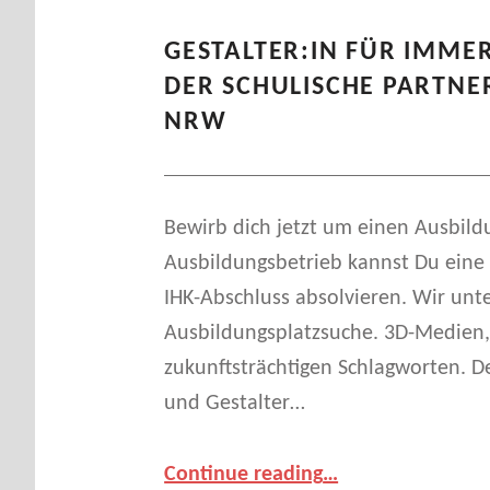
GESTALTER:IN FÜR IMMER
DER SCHULISCHE PARTNE
NRW
Bewirb dich jetzt um einen Ausbild
Ausbildungsbetrieb kannst Du eine 
IHK-Abschluss absolvieren. Wir unte
Ausbildungsplatzsuche. 3D-Medien, 
zukunftsträchtigen Schlagworten. D
und Gestalter…
“Gestalter:in für immersive Medien – wir sind der schulische Partner für Ausbildungen in NRW”
Continue reading
…