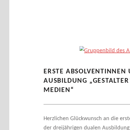
S
C
ERSTE ABSOLVENTINNEN
H
AUSBILDUNG „GESTALTER
MEDIEN“
L
A
Herzlichen Glückwunsch an die ers
G
der dreijährigen dualen Ausbildung