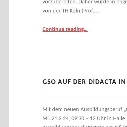
vorzubereiten. Daher wurde in eng
von der TH Köln (Prof.…
“
Gemeinsam für eine zukunftsweisende Ausbildung:
Continue reading
…
Erfolgreicher
Workshop
bei
der
KST
Moschkau
GmbH
GSO AUF DER DIDACTA IN
für
angehende
Mediengestalter:i
”
Mit dem neuen Ausbildungsberuf „G
Mi. 21.2.24, 09:30 – 12 Uhr in Hall