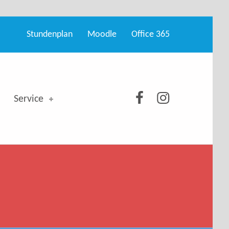
Stundenplan
Moodle
Office 365
GSO bei Facebo
GSO bei Ins
Service