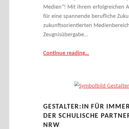
W
Medien“! Mit ihrem erfolgreichen 
für eine spannende berufliche Zuku
O
zukunftsorientierten Medienbereich
Zeugnisübergabe…
R
T
“Erste Absolventinnen und Absolventen der Ausbildung „Gestalter*in für immersive Medien“”
Continue reading
…
:
G
I
GESTALTER:IN FÜR IMMER
M
DER SCHULISCHE PARTNE
NRW