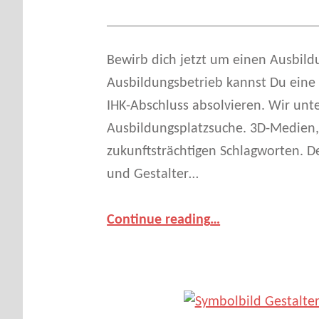
Bewirb dich jetzt um einen Ausbild
Ausbildungsbetrieb kannst Du eine 
IHK-Abschluss absolvieren. Wir unte
Ausbildungsplatzsuche. 3D-Medien, 
zukunftsträchtigen Schlagworten. D
und Gestalter…
“Gestalter:in für immersive Medien – wir sind der schulische Partner für Ausbildungen in NRW”
Continue reading
…