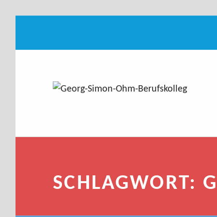
GIM Archive - Ge
GEORG-SIMON-OHM-BERUFSKOLLEG
IT.MEDIEN.ZUKUNFT
Introduction
SCHLAGWORT:
G