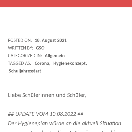
H
POSTED ON:
18. August 2021
WRITTEN BY:
GSO
Y
CATEGORIZED IN:
Allgemein
G
TAGGED AS:
Corona
Hygienekonzept
Schuljahresstart
I
E
Liebe Schülerinnen und Schüler,
N
E
## UPDATE VOM 10.08.2022 ##
K
Der Hygieneplan würde an die aktuell Situation