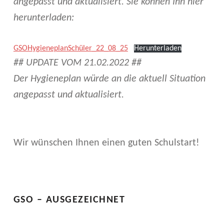
angepasst und aktualisiert.
Sie können Ihn hier
O
herunterladen:
N
Z
GSOHygieneplanSchüler_22_08_25
Herunterladen
## UPDATE VOM 21.02.2022 ##
E
Der Hygieneplan würde an die aktuell Situation
P
angepasst und aktualisiert.
T
A
Wir wünschen Ihnen einen guten Schulstart!
M
Skip back to main navigation
G
S
GSO – AUSGEZEICHNET
O