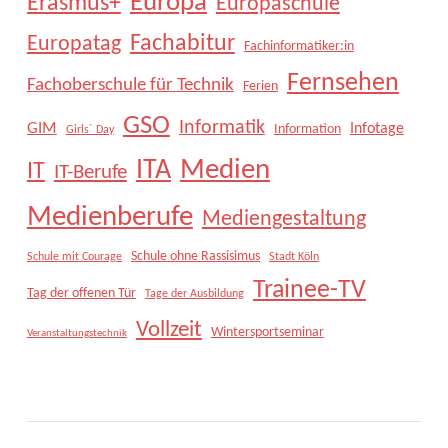
Europa
Erasmus+
Europaschule
Fachabitur
Europatag
Fachinformatiker:in
Fernsehen
Fachoberschule für Technik
Ferien
GSO
Informatik
GIM
Infotage
Information
Girls´ Day
Medien
ITA
IT
IT-Berufe
Medienberufe
Mediengestaltung
Schule ohne Rassisimus
Schule mit Courage
Stadt Köln
Trainee-TV
Tag der offenen Tür
Tage der Ausbildung
Vollzeit
Wintersportseminar
Veranstaltungstechnik