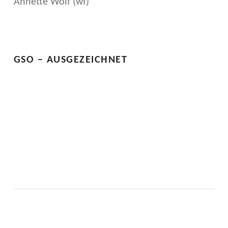
P
Annette Wolf (wf)
Skip back to main navigation
R
O
GSO – AUSGEZEICHNET
D
U
Z
I
E
R
T