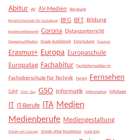
Abitur
AV-Medien
AV
Beratung
BFG
BFT
Bildung
Berufsfachschule für Gestaltung
Corona
Distanzunterricht
Bundeswettbewerb
Duale Ausbildung
Einschulung
Doppelqualifikation
Erasmus
Europa
Erasmus+
Europaschule
Fachabitur
Europatag
Fachinformatiker:in
Fernsehen
Fachoberschule für Technik
Ferien
GSO
Informatik
GIM
Infotage
Information
Girls´ Day
Medien
ITA
IT
IT-Berufe
Medienberufe
Mediengestaltung
Schule ohne Rassisimus
Schule mit Courage
Stadt Köln