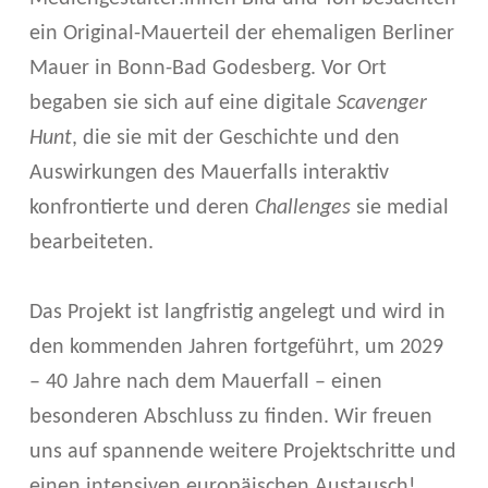
Y
ein Original-Mauerteil der ehemaligen Berliner
O
Mauer in Bonn-Bad Godesberg. Vor Ort
begaben sie sich auf eine digitale
Scavenger
N
Hunt
, die sie mit der Geschichte und den
D
Auswirkungen des Mauerfalls interaktiv
B
konfrontierte und deren
Challenges
sie medial
O
bearbeiteten.
R
Das Projekt ist langfristig angelegt und wird in
D
den kommenden Jahren fortgeführt, um 2029
E
– 40 Jahre nach dem Mauerfall – einen
R
besonderen Abschluss zu finden. Wir freuen
uns auf spannende weitere Projektschritte und
S
einen intensiven europäischen Austausch!