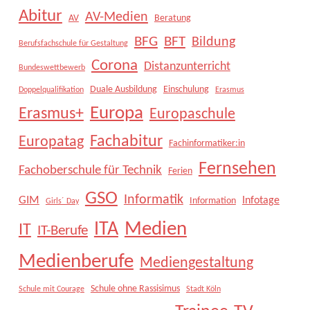
Abitur
AV-Medien
AV
Beratung
BFG
BFT
Bildung
Berufsfachschule für Gestaltung
Corona
Distanzunterricht
Bundeswettbewerb
Duale Ausbildung
Einschulung
Doppelqualifikation
Erasmus
Europa
Erasmus+
Europaschule
Fachabitur
Europatag
Fachinformatiker:in
Fernsehen
Fachoberschule für Technik
Ferien
GSO
Informatik
GIM
Infotage
Information
Girls´ Day
Medien
ITA
IT
IT-Berufe
Medienberufe
Mediengestaltung
Schule ohne Rassisimus
Schule mit Courage
Stadt Köln