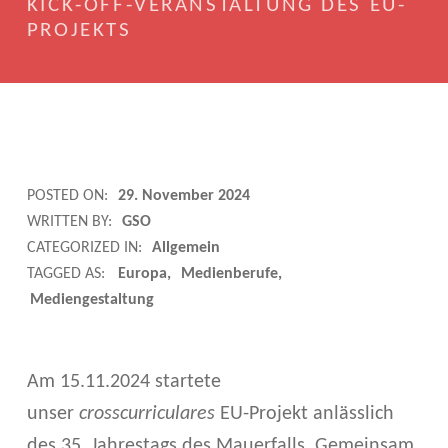
KICK-OFF-VERANSTALTUNG DES EU-
PROJEKTS
„
POSTED ON:
29. November 2024
WRITTEN BY:
GSO
M
CATEGORIZED IN:
Allgemein
A
TAGGED AS:
Europa
Medienberufe
Mediengestaltung
U
E
Am 15.11.2024 startete
R
unser
crosscurriculares
EU-Projekt anlässlich
D
des 35. Jahrestags des Mauerfalls. Gemeinsam