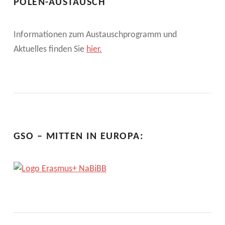
POLEN-AUSTAUSCH
S
T
Informationen zum Austauschprogramm und
A
Aktuelles finden Sie
hier.
L
T
U
N
G
D
GSO – MITTEN IN EUROPA:
E
S
E
U
-
P