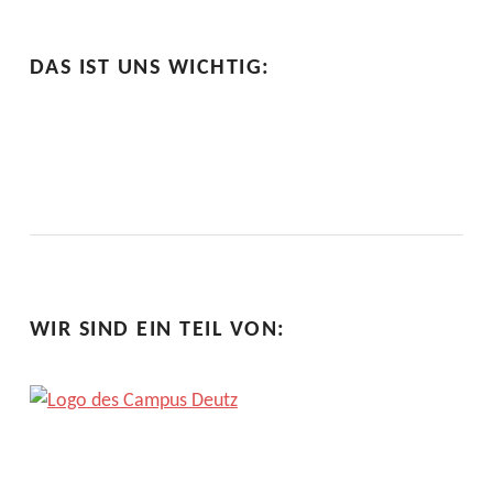
R
O
DAS IST UNS WICHTIG:
J
E
K
T
S
WIR SIND EIN TEIL VON: