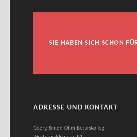
O
W
A
SIE HABEN SICH SCHON FÜ
N
D
E
R
G
ADRESSE UND KONTAKT
S
Georg-Simon-Ohm-Berufskolleg