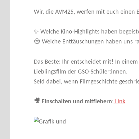
E
Wir, die AVM25, werfen mit euch einen B
E
✨ Welche Kino-Highlights haben begeist
-
😢 Welche Enttäuschungen haben uns ra
T
Das Beste: Ihr entscheidet mit! In eine
Lieblingsfilm der GSO-Schüler:innen.
V
Seid dabei, wenn Filmgeschichte geschri
:
🎥 Einschalten und mitfiebern
:
Link
.
D
I
Skip back to main navigation
E