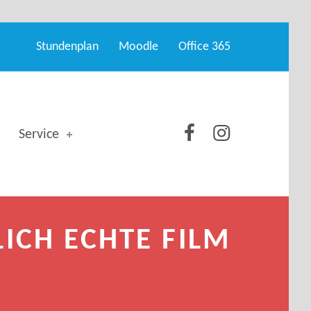
Stundenplan
Moodle
Office 365
GSO bei Facebo
GSO bei Ins
Service
LICH ECHTE FILM