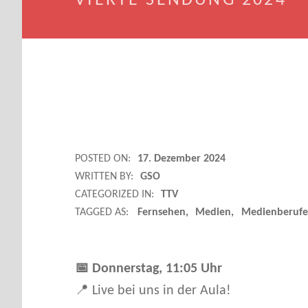
VIERTE SENDUNG 2024
T
POSTED ON:
17. Dezember 2024
WRITTEN BY:
GSO
R
CATEGORIZED IN:
TTV
TAGGED AS:
Fernsehen
Medien
Medienberufe
A
I
📅 Donnerstag, 11:05 Uhr
📍 Live bei uns in der Aula!
N