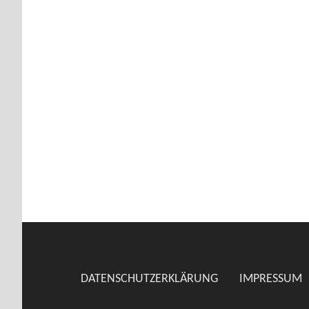
L
M
A
W
A
R
D
S
H
DATENSCHUTZERKLÄRUNG
IMPRESSUM