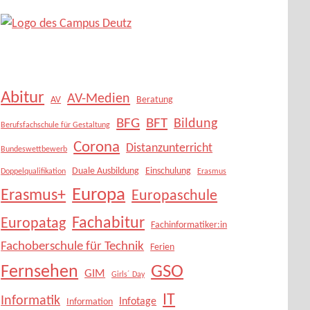
Abitur
AV-Medien
AV
Beratung
BFG
BFT
Bildung
Berufsfachschule für Gestaltung
Corona
Distanzunterricht
Bundeswettbewerb
Duale Ausbildung
Einschulung
Doppelqualifikation
Erasmus
Europa
Erasmus+
Europaschule
Fachabitur
Europatag
Fachinformatiker:in
Fachoberschule für Technik
Ferien
Fernsehen
GSO
GIM
Girls´ Day
IT
Informatik
Infotage
Information