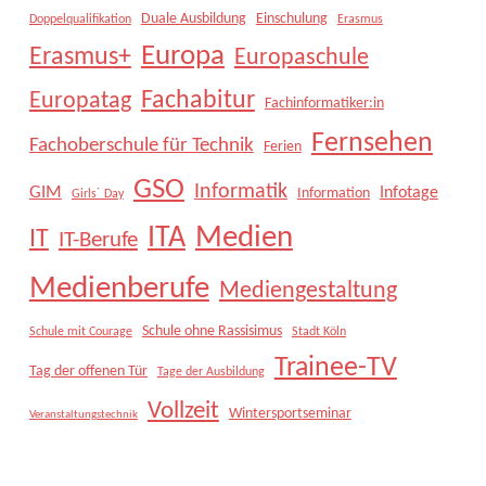
Duale Ausbildung
Einschulung
Doppelqualifikation
Erasmus
Europa
Erasmus+
Europaschule
Fachabitur
Europatag
Fachinformatiker:in
Fernsehen
Fachoberschule für Technik
Ferien
GSO
Informatik
GIM
Infotage
Information
Girls´ Day
Medien
ITA
IT
IT-Berufe
Medienberufe
Mediengestaltung
Schule ohne Rassisimus
Schule mit Courage
Stadt Köln
Trainee-TV
Tag der offenen Tür
Tage der Ausbildung
Vollzeit
Wintersportseminar
Veranstaltungstechnik