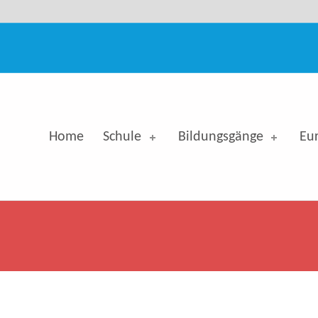
ood News - Georg-Simon-Ohm-Berufskolleg
G-SIMON-OHM-BERUFSKOLLEG
Home
Schule
Bildungsgänge
Eu
EN.ZUKUNFT