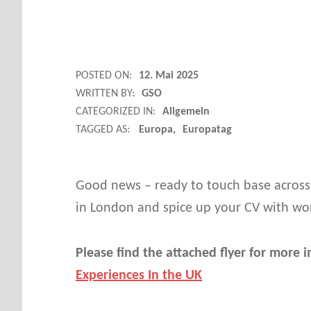
G
POSTED ON:
12. Mai 2025
WRITTEN BY:
GSO
O
CATEGORIZED IN:
Allgemein
TAGGED AS:
Europa
Europatag
O
D
Good news – ready to touch base across
in London and spice up your CV with wo
N
E
Please find the attached flyer for more 
Experiences In the UK
W