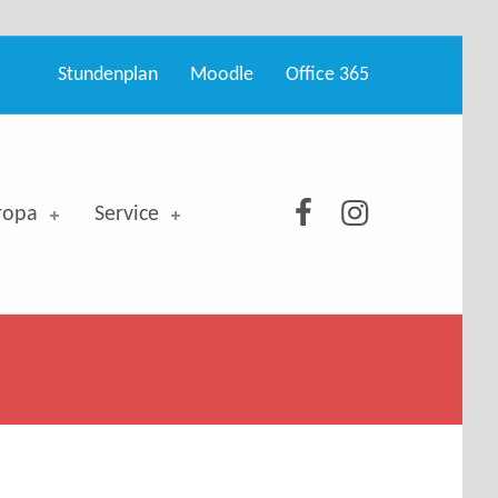
Stundenplan
Moodle
Office 365
GSO bei Facebo
GSO bei Ins
ropa
Service