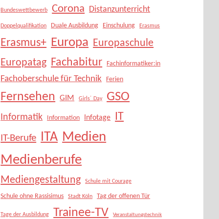
Corona
Distanzunterricht
Bundeswettbewerb
Duale Ausbildung
Einschulung
Doppelqualifikation
Erasmus
Europa
Erasmus+
Europaschule
Fachabitur
Europatag
Fachinformatiker:in
Fachoberschule für Technik
Ferien
Fernsehen
GSO
GIM
Girls´ Day
IT
Informatik
Infotage
Information
Medien
ITA
IT-Berufe
Medienberufe
Mediengestaltung
Schule mit Courage
Schule ohne Rassisimus
Tag der offenen Tür
Stadt Köln
Trainee-TV
Tage der Ausbildung
Veranstaltungstechnik