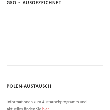
F
GSO – AUSGEZEICHNET
M
A
N
N
I
N
T
E
POLEN-AUSTAUSCH
R
N
Informationen zum Austauschprogramm und
Aktuelles finden Sie
hier.