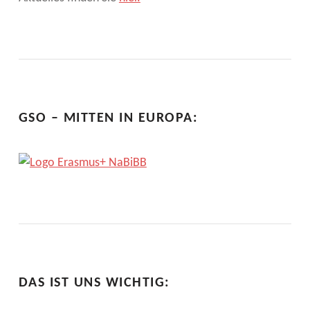
A
T
I
O
N
GSO – MITTEN IN EUROPA:
A
L
C
E
R
T
DAS IST UNS WICHTIG:
I