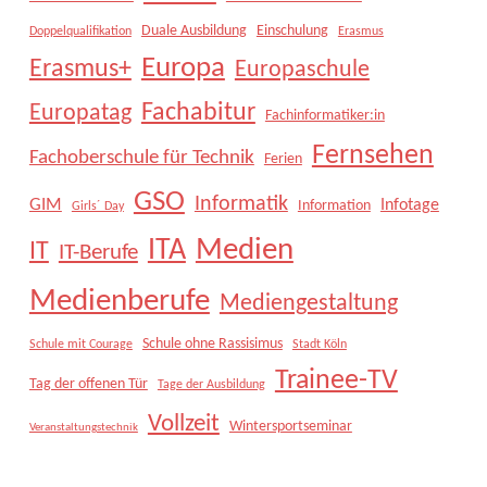
Duale Ausbildung
Einschulung
Doppelqualifikation
Erasmus
Europa
Erasmus+
Europaschule
Fachabitur
Europatag
Fachinformatiker:in
Fernsehen
Fachoberschule für Technik
Ferien
GSO
Informatik
GIM
Infotage
Information
Girls´ Day
Medien
ITA
IT
IT-Berufe
Medienberufe
Mediengestaltung
Schule ohne Rassisimus
Schule mit Courage
Stadt Köln
Trainee-TV
Tag der offenen Tür
Tage der Ausbildung
Vollzeit
Wintersportseminar
Veranstaltungstechnik