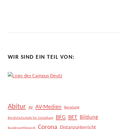
F
I
C
A
T
WIR SIND EIN TEIL VON:
E
(
K
I
Abitur
AV-Medien
AV
Beratung
C
BFG
BFT
Bildung
Berufsfachschule für Gestaltung
)
Corona
Distanzunterricht
Bundeswettbewerb