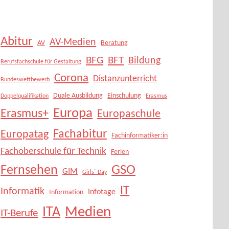
Abitur
AV-Medien
AV
Beratung
BFG
BFT
Bildung
Berufsfachschule für Gestaltung
Corona
Distanzunterricht
Bundeswettbewerb
Duale Ausbildung
Einschulung
Doppelqualifikation
Erasmus
Europa
Erasmus+
Europaschule
Fachabitur
Europatag
Fachinformatiker:in
Fachoberschule für Technik
Ferien
Fernsehen
GSO
GIM
Girls´ Day
IT
Informatik
Infotage
Information
Medien
ITA
IT-Berufe