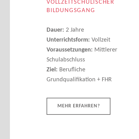
VOLLZEITSCHULISCHER
O
BILDUNGSGANG
N
Dauer:
2 Jahre
:
Unterrichtsform:
Vollzeit
Voraussetzungen:
Mittlerer
A
Schulabschluss
B
Ziel:
Berufliche
Grundqualifikation + FHR
T
E
MEHR ERFAHREN?
I
L