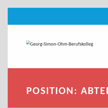
Abteilung-BF Archiv
GEORG-SIMON-OHM-BERUFSKOLLEG
IT.MEDIEN.ZUKUNFT
Introduction
POSITION:
ABTE