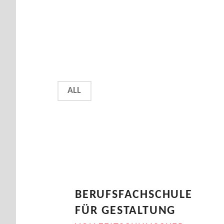
P
ALL
O
S
I
T
BERUFSFACHSCHULE
FÜR GESTALTUNG
I