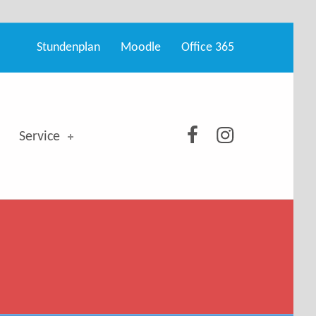
Stundenplan
Moodle
Office 365
GSO bei Facebo
GSO bei Ins
Service