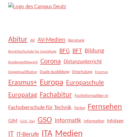
Abitur
AV-Medien
AV
Beratung
BFG
BFT
Bildung
Berufsfachschule für Gestaltung
Corona
Distanzunterricht
Bundeswettbewerb
Duale Ausbildung
Einschulung
Doppelqualifikation
Erasmus
Europa
Erasmus+
Europaschule
Fachabitur
Europatag
Fachinformatiker:in
Fernsehen
Fachoberschule für Technik
Ferien
GSO
Informatik
GIM
Infotage
Information
Girls´ Day
Medien
ITA
IT
IT-Berufe