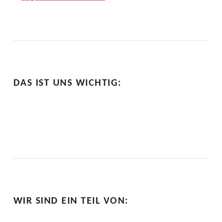
I
L
D
U
DAS IST UNS WICHTIG:
N
G
WIR SIND EIN TEIL VON: