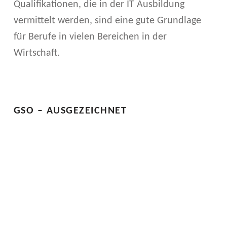
Qualifikationen, die in der IT Ausbildung
L
vermittelt werden, sind eine gute Grundlage
Z
für Berufe in vielen Bereichen in der
Wirtschaft.
E
Skip back to main navigation
I
T
GSO – AUSGEZEICHNET
S
C
H
U
L
I