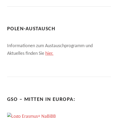
S
C
H
POLEN-AUSTAUSCH
E
Informationen zum Austauschprogramm und
N
Aktuelles finden Sie
hier.
I
T
A
U
S
GSO – MITTEN IN EUROPA:
B