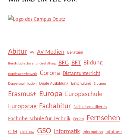
WIR SIND EIN TEIL VON:
Abitur
AV-Medien
AV
Beratung
BFG
BFT
Bildung
Berufsfachschule für Gestaltung
Corona
Distanzunterricht
Bundeswettbewerb
Duale Ausbildung
Einschulung
Doppelqualifikation
Erasmus
Europa
Erasmus+
Europaschule
Fachabitur
Europatag
Fachinformatiker:in
Fernsehen
Fachoberschule für Technik
Ferien
GSO
Informatik
GIM
Infotage
Information
Girls´ Day