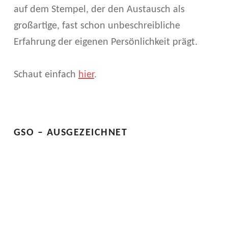
M
auf dem Stempel, der den Austausch als
Á
großartige, fast schon unbeschreibliche
L
Erfahrung der eigenen Persönlichkeit prägt.
A
Schaut einfach
hier
.
G
Skip back to main navigation
A
GSO – AUSGEZEICHNET