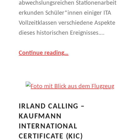
abwechslungsreichen Stationenarbeit
erkunden Schüler*innen einiger ITA
Vollzeitklassen verschiedene Aspekte
dieses historischen Ereignisses.…
“Europatag an unserer Schule – Lernen in Stationen zum Brexit”
Continue reading
…
IRLAND CALLING –
KAUFMANN
INTERNATIONAL
CERTIFICATE (KIC)