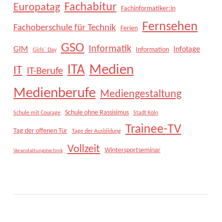
Fachabitur
Europatag
Fachinformatiker:in
Fernsehen
Fachoberschule für Technik
Ferien
GSO
Informatik
GIM
Infotage
Information
Girls´ Day
Medien
ITA
IT
IT-Berufe
Medienberufe
Mediengestaltung
Schule ohne Rassisimus
Schule mit Courage
Stadt Köln
Trainee-TV
Tag der offenen Tür
Tage der Ausbildung
Vollzeit
Wintersportseminar
Veranstaltungstechnik