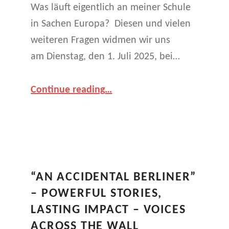
R
Was läuft eigentlich an meiner Schule
in Sachen Europa? Diesen und vielen
T
weiteren Fragen widmen wir uns
:
am Dienstag, den 1. Juli 2025, bei…
E
“🌍 Europa entdecken – Informationstag am 1. Juli 2025”
U
Continue reading
…
R
O
P
A
“AN ACCIDENTAL BERLINER”
T
– POWERFUL STORIES,
LASTING IMPACT – VOICES
A
ACROSS THE WALL