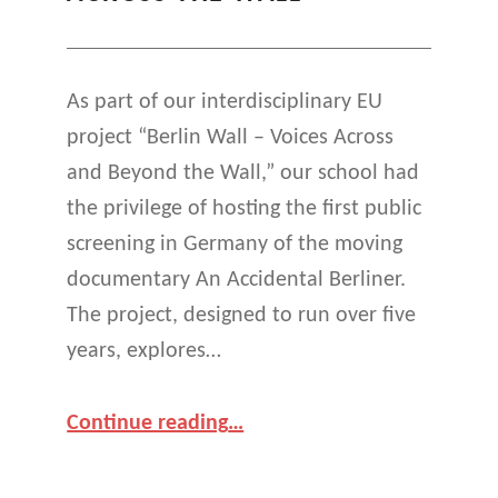
G
(
P
As part of our interdisciplinary EU
project “Berlin Wall – Voices Across
A
and Beyond the Wall,” our school had
G
the privilege of hosting the first public
E
screening in Germany of the moving
2
documentary An Accidental Berliner.
The project, designed to run over five
)
years, explores…
““An Accidental Berliner” – Powerful Stories, Lasting Impact – Voices Across the Wall”
Continue reading
…